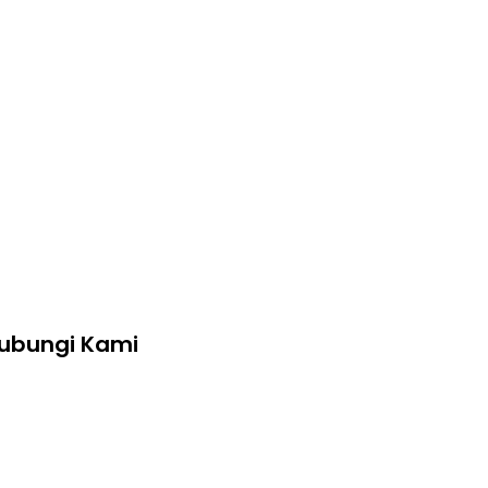
ubungi Kami
+62 2139 7360 006
cita@cita-indonesia.com
Blessindo Industrial Estate, Block B,