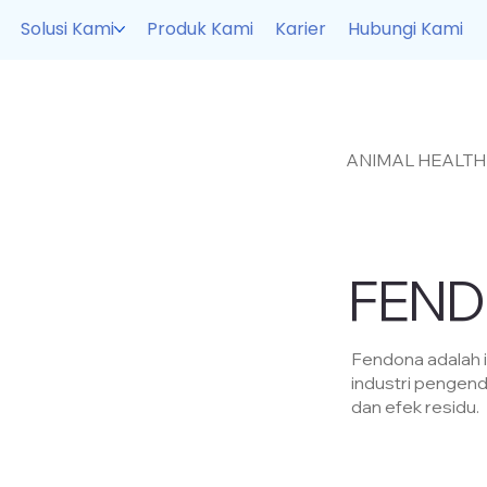
Solusi Kami
Produk Kami
Karier
Hubungi Kami
ANIMAL HEALTH
FEND
Fendona adalah i
industri pengen
dan efek residu.