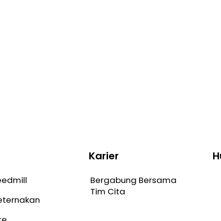
Karier
H
Bergabung Bersama
eedmill
Tim Cita
Peternakan
re