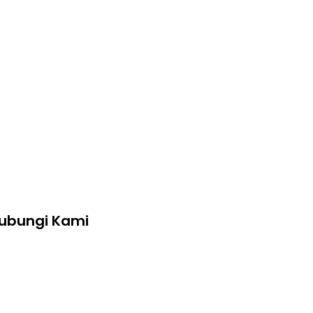
ubungi Kami
+62 2139 7360 006
cita@cita-indonesia.com
Blessindo Industrial Estate, Block B,