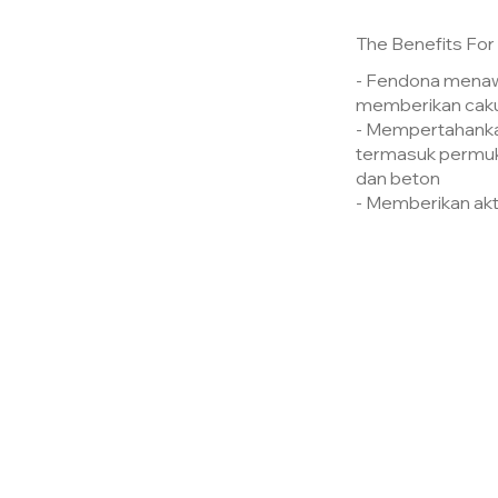
The Benefits For
- Fendona menawa
memberikan caku
- Mempertahankan
termasuk permuka
dan beton
- Memberikan akti